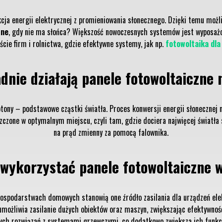
ukcja energii elektrycznej z promieniowania słonecznego. Dzięki temu mo
zne
, gdy nie ma słońca? Większość nowoczesnych systemów jest wyposażon
cie firm i rolnictwa, gdzie efektywne systemy, jak np.
fotowoltaika dla
dnie działają panele fotowoltaiczne
otony – podstawowe cząstki światła. Proces konwersji energii słonecznej 
czone w optymalnym miejscu, czyli tam, gdzie dociera najwięcej światła s
na prąd zmienny za pomocą falownika.
wykorzystać panele fotowoltaiczne 
gospodarstwach domowych stanowią one źródło zasilania dla urządzeń elek
możliwia zasilanie dużych obiektów oraz maszyn, zwiększając efektywność
ch rozwiązań z systemami grzewczymi, co dodatkowo zwiększa ich funkc