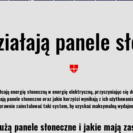
ziałają panele s
cają energię słoneczną w energię elektryczną, przyczyniając się 
ają panele słoneczne oraz jakie korzyści wynikają z ich użytkowania
prawnie zainstalować taki system, by uzyskać maksymalną wydajno
użą panele słoneczne i jakie mają z