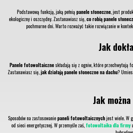
Podstawową funkcją, jaką pełnią
panele słoneczne
, jest prod
ekologiczny i oszczędny. Zastanawiasz się,
co robią panele słonec
pochmurne dni. Warto rozważyć takie rozwiązanie w kontekś
Jak dokła
Panele fotowoltaiczne
składają się z ogniw, które przechwytują f
Zastanawiasz się,
jak działają panele słoneczne na dachu
? Umiesz
Jak można 
Sposobów na zastosowanie
paneli fotowoltaicznych
jest wiele. W 
od sieci energetycznej. W przemyśle zaś,
fotowoltaika dla firmy
u
hybrydowy